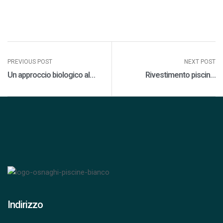
PREVIOUS POST
NEXT POST
Un approccio biologico al
Rivestimento piscina:
trattamento dell’acqua in
l’effetto naturale della
piscina
membrana Alkorplan
Indirizzo