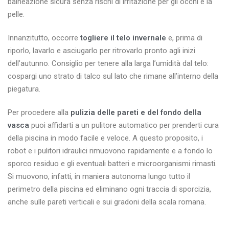
balneazione sicura senza rischi di irritazione per gli occhi e la
pelle.
Innanzitutto, occorre
togliere il telo invernale
e, prima di
riporlo, lavarlo e asciugarlo per ritrovarlo pronto agli inizi
dell’autunno. Consiglio per tenere alla larga l’umidità dal telo:
cospargi uno strato di talco sul lato che rimane all’interno della
piegatura.
Per procedere alla
pulizia delle pareti e del fondo della
vasca
puoi affidarti a un pulitore automatico per prenderti cura
della piscina in modo facile e veloce. A questo proposito, i
robot e i pulitori idraulici rimuovono rapidamente e a fondo lo
sporco residuo e gli eventuali batteri e microorganismi rimasti.
Si muovono, infatti, in maniera autonoma lungo tutto il
perimetro della piscina ed eliminano ogni traccia di sporcizia,
anche sulle pareti verticali e sui gradoni della scala romana.