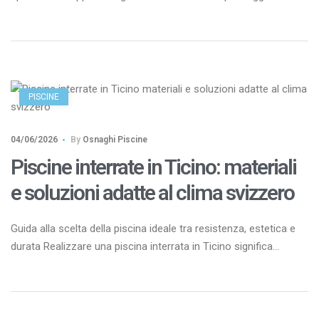
architettonico di grande valore. La città, circondata dalle
montagne del Canton Ticino e riconosciuta per i suoi castelli
storici, offre un ambiente ideale per chi desidera trasformare il
proprio giardino in un luogo dedicato al benessere, al relax […]
PISCINE
04/06/2026
By
Osnaghi Piscine
Piscine interrate in Ticino: materiali
e soluzioni adatte al clima svizzero
Guida alla scelta della piscina ideale tra resistenza, estetica e
durata Realizzare una piscina interrata in Ticino significa
investire in qualità della vita, comfort e valorizzazione
dell’immobile. Il Canton Ticino rappresenta infatti una delle aree
più favorevoli della Svizzera per la costruzione di piscine private
grazie al clima mite, alle numerose giornate di sole e […]