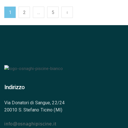
Turbo, elimina rumori e vibrazioni, trasformando l’esperienza in
un […]
1
2
…
5
Indirizzo
Via Donatori di Sangue, 22/24
20010 S. Stefano Ticino (MI)
info@osnaghipiscine.it