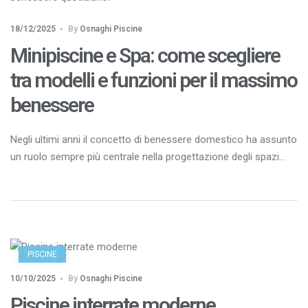
18/12/2025
By
Osnaghi Piscine
Minipiscine e Spa: come scegliere
tra modelli e funzioni per il massimo
benessere
Negli ultimi anni il concetto di benessere domestico ha assunto
un ruolo sempre più centrale nella progettazione degli spazi
abitativi. La casa non è più solo un luogo funzionale, ma
diventa un ambiente in cui ritrovare equilibrio, relax e qualità
della vita. In questo contesto, le minipiscine e spa
rappresentano una delle soluzioni più apprezzate […]
PISCINE
10/10/2025
By
Osnaghi Piscine
Piscine interrate moderne