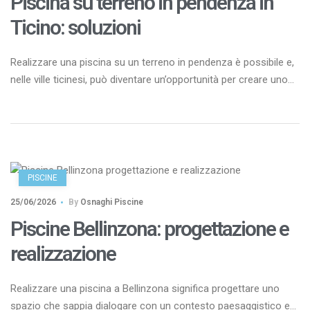
Piscina su terreno in pendenza in
Ticino: soluzioni
Realizzare una piscina su un terreno in pendenza è possibile e,
nelle ville ticinesi, può diventare un’opportunità per creare uno
spazio esterno scenografico e perfettamente integrato nel
paesaggio. La soluzione richiede però un progetto su misura,
basato sulle caratteristiche del suolo, sul dislivello,
sull’accessibilità del cantiere e sulla corretta gestione delle
acque. È possibile costruire […]
PISCINE
25/06/2026
By
Osnaghi Piscine
Piscine Bellinzona: progettazione e
realizzazione
Realizzare una piscina a Bellinzona significa progettare uno
spazio che sappia dialogare con un contesto paesaggistico e