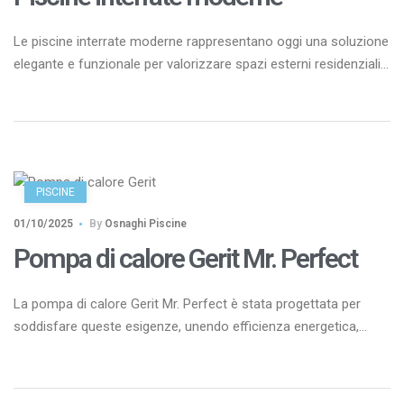
Le piscine interrate moderne rappresentano oggi una soluzione
elegante e funzionale per valorizzare spazi esterni residenziali
e ricettivi. Il concetto di “moderno” si traduce in linee pulite,
scelte materiche coerenti con lo stile dell’abitazione, impianti
sicuri e intelligenti, oltre a soluzioni che semplificano
manutenzione e consumi. L’obiettivo è coniugare estetica,
comfort e sostenibilità in un […]
PISCINE
01/10/2025
By
Osnaghi Piscine
Pompa di calore Gerit Mr. Perfect
La pompa di calore Gerit Mr. Perfect è stata progettata per
soddisfare queste esigenze, unendo efficienza energetica,
tecnologia inverter e design raffinato. Questa pompa di calore
non è un semplice accessorio, ma un vero e proprio valore
aggiunto per la tua piscina. Grazie alla tecnologia InverPad®