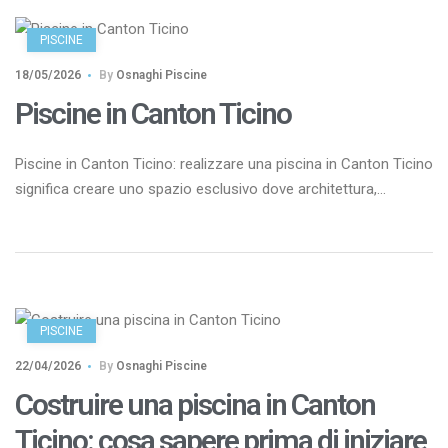
PISCINE
18/05/2026
By
Osnaghi Piscine
Piscine in Canton Ticino
Piscine in Canton Ticino: realizzare una piscina in Canton Ticino
significa creare uno spazio esclusivo dove architettura,
benessere e natura convivono in perfetto equilibrio. In un
territorio caratterizzato da ville moderne, paesaggi panoramici
e strutture ricettive di alto livello, la piscina non è più soltanto
un elemento funzionale, ma diventa parte integrante del
progetto abitativo […]
PISCINE
22/04/2026
By
Osnaghi Piscine
Costruire una piscina in Canton
Ticino: cosa sapere prima di iniziare