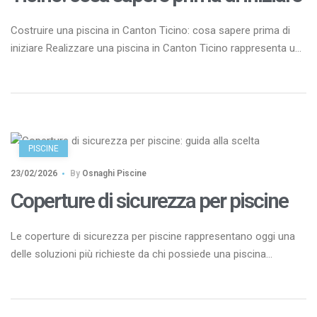
Costruire una piscina in Canton Ticino: cosa sapere prima di
iniziare Realizzare una piscina in Canton Ticino rappresenta un
investimento importante, sia in termini economici che
progettuali. Non si tratta solo di scegliere forma e dimensioni
della vasca, ma di affrontare un percorso articolato che
coinvolge normative locali, aspetti tecnici, integrazione
paesaggistica e gestione dei […]
PISCINE
23/02/2026
By
Osnaghi Piscine
Coperture di sicurezza per piscine
Le coperture di sicurezza per piscine rappresentano oggi una
delle soluzioni più richieste da chi possiede una piscina
interrata o fuori terra. Non si tratta semplicemente di un
accessorio, ma di un vero e proprio sistema di protezione
progettato per ridurre i rischi, migliorare l’efficienza energetica e