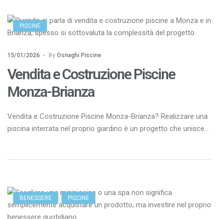
preservare la qualità dell’acqua nel tempo. La sicurezza […]
PISCINE
15/01/2026
By
Osnaghi Piscine
Vendita e Costruzione Piscine
Monza-Brianza
Vendita e Costruzione Piscine Monza-Brianza? Realizzare una
piscina interrata nel proprio giardino è un progetto che unisce
valore immobiliare, benessere e qualità della vita. Sempre più
famiglie scelgono di investire in una piscina privata, soprattutto
in un territorio come Monza e Brianza, dove ville e abitazioni
con spazi esterni offrono il contesto ideale per soluzioni […]
BENESSERE
PISCINE