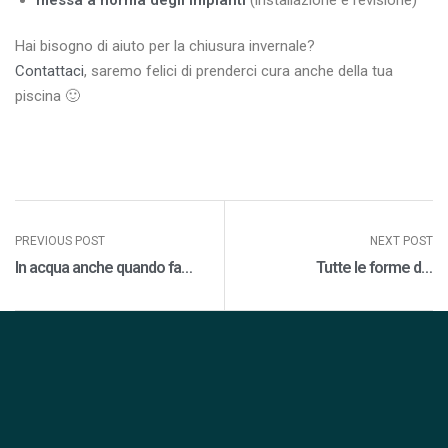
Hai bisogno di aiuto per la chiusura invernale?
Contattaci
, saremo felici di prenderci cura anche della tua
piscina 🙂
PREVIOUS POST
NEXT POST
In acqua anche quando fa
Tutte le forme del
freddo con le pompe di
benessere: rilassati senza
calore
uscire di casa