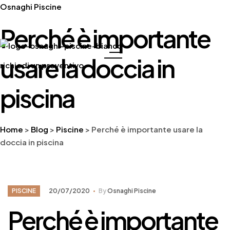
Osnaghi Piscine
Perché è importante
usare la doccia in
Menu
richiedi un preventivo
piscina
Home
>
Blog
>
Piscine
>
Perché è importante usare la
doccia in piscina
Categories
PISCINE
20/07/2020
By
Osnaghi Piscine
Perché è importante