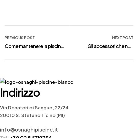
Navigazione
PREVIOUS POST
NEXT POST
articoli
Come mantenere la piscina
Gli accessori che non
pulita d’estate
possono mancare per un
party perfetto in piscina
Indirizzo
Via Donatori di Sangue, 22/24
20010 S. Stefano Ticino (MI)
info@osnaghipiscine.it
Tel:
+39 02 84719754