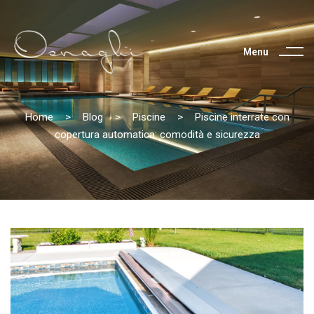
Menu
Home
>
Blog
>
Piscine
>
Piscine interrate con
copertura automatica: comodità e sicurezza