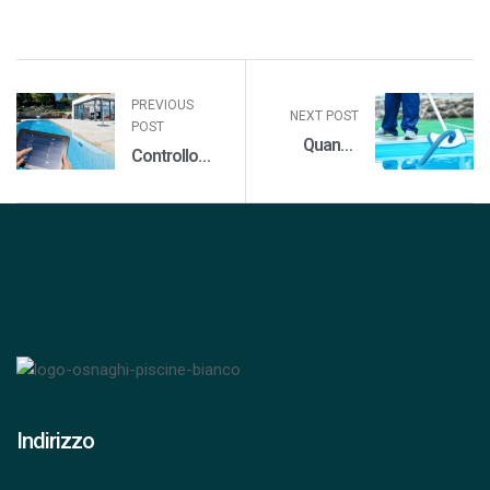
PREVIOUS
NEXT POST
POST
Quando
Controllo
prenotare la
remoto in
chiusura
piscina: i
della piscina?
motivi per
sceglierlo
Indirizzo