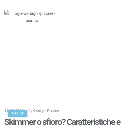
Menu
skimmer
Home
>
Blog
>
skimmer
19/03/2018
By
Osnaghi Piscine
PISCINE
Skimmer o sfioro? Caratteristiche e