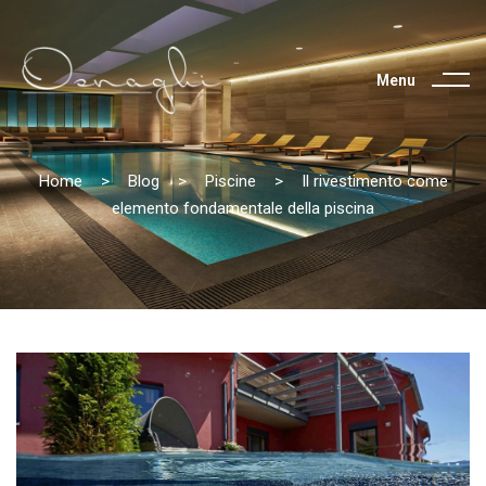
Menu
Home
>
Blog
>
Piscine
>
Il rivestimento come
elemento fondamentale della piscina