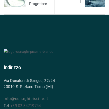
Il
Progettare
rivestimento
una piscina
come
interrata
elemento
fondamentale
della piscina
Indirizzo
Via Donatori di Sangue, 22/24
20010 S. Stefano Ticino (MI)
info@osnaghipiscine.it
Tel:
+39 02 84719754