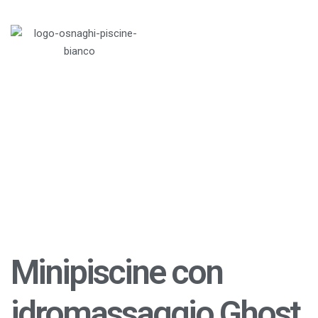
Menu
Home
>
Blog
>
Benessere
>
Minipiscine con
idromassaggio Ghost Plus
Minipiscine con
idromassaggio Ghost