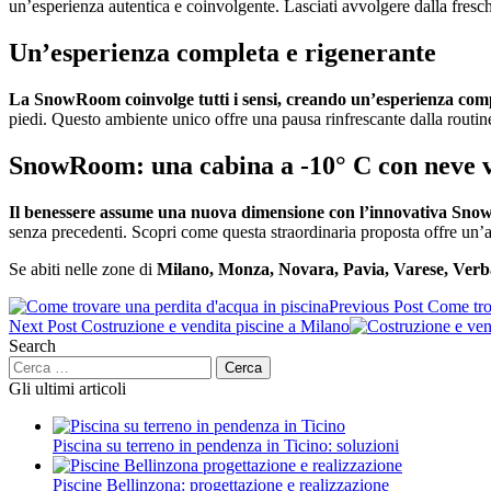
un’esperienza autentica e coinvolgente. Lasciati avvolgere dalla fresc
Un’esperienza completa e rigenerante
La SnowRoom coinvolge tutti i sensi, creando un’esperienza comp
piedi. Questo ambiente unico offre una pausa rinfrescante dalla routi
SnowRoom: una cabina a -10° C con neve 
Il benessere assume una nuova dimensione con l’innovativa Sn
senza precedenti. Scopri come questa straordinaria proposta offre un’a
Se abiti nelle zone di
Milano, Monza, Novara, Pavia, Varese, Verba
Navigazione
Previous Post
Come tro
Next Post
Costruzione e vendita piscine a Milano
articoli
Search
Ricerca
per:
Gli ultimi articoli
Piscina su terreno in pendenza in Ticino: soluzioni
Piscine Bellinzona: progettazione e realizzazione