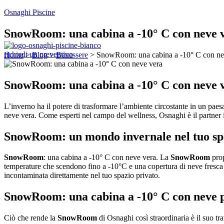
Osnaghi Piscine
SnowRoom: una cabina a -10° C con neve 
Menu
richiedi un preventivo
Home
>
Blog
>
Benessere
>
SnowRoom: una cabina a -10° C con ne
SnowRoom: una cabina a -10° C con neve 
L’inverno ha il potere di trasformare l’ambiente circostante in un pae
neve vera. Come esperti nel campo del wellness, Osnaghi è il partner i
SnowRoom: un mondo invernale nel tuo spa
SnowRoom
: una cabina a -10° C con neve vera. La
SnowRoom
prop
temperature che scendono fino a -10°C e una copertura di neve fresca o
incontaminata direttamente nel tuo spazio privato.
SnowRoom: una cabina a -10° C con neve pe
Ciò che rende la
SnowRoom
di Osnaghi così straordinaria è il suo tra