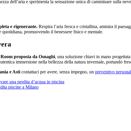
hezza dell’aria e sperimenta la sensazione unica di camminare sulla neve 
leta e rigenerante.
Respira l’aria fresca e cristallina, ammira il paesag
ne quotidiana, promuovendo il benessere fisico e mentale.
vera
owRoom proposta da Osnaghi
, una soluzione chiavi in mano progettata
utentica immersione nella bellezza della natura invernale, portando fre
nia e Asti
contattaci per avere, senza impegno, un
preventivo personal
vare una perdita d’acqua in piscina