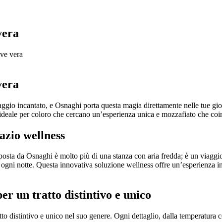
vera
ve vera
vera
saggio incantato, e Osnaghi porta questa magia direttamente nelle tue gi
deale per coloro che cercano un’esperienza unica e mozzafiato che coinv
zio wellness
osta da Osnaghi è molto più di una stanza con aria fredda; è un viaggio
gni notte. Questa innovativa soluzione wellness offre un’esperienza ineg
r un tratto distintivo e unico
tto distintivo e unico nel suo genere. Ogni dettaglio, dalla temperatura co