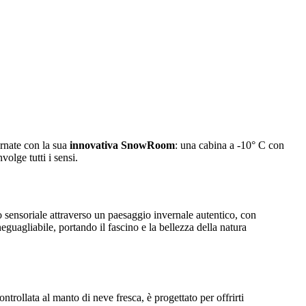
ornate con la sua
innovativa
SnowRoom
: una cabina a -10° C con
olge tutti i sensi.
 sensoriale attraverso un paesaggio invernale autentico, con
uagliabile, portando il fascino e la bellezza della natura
ntrollata al manto di neve fresca, è progettato per offrirti