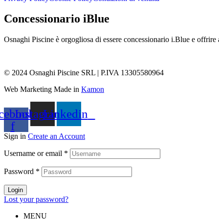
Concessionario iBlue
Osnaghi Piscine è orgogliosa di essere concessionario i.Blue e offrire ai
© 2024 Osnaghi Piscine SRL | P.IVA 13305580964
Web Marketing Made in
Kamon
cebook-
Instagram
Linkedin
f
Sign in
Create an Account
Username or email
*
Password
*
Login
Lost your password?
MENU