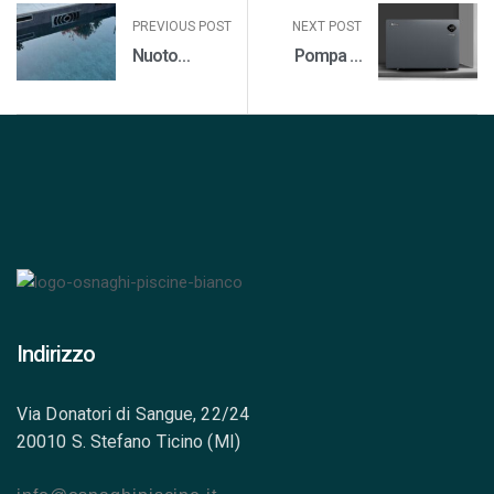
PREVIOUS POST
NEXT POST
Nuoto
Pompa di
controcorrente
calore Gerit
per piscina
Mr. Perfect
Indirizzo
Via Donatori di Sangue, 22/24
20010 S. Stefano Ticino (MI)